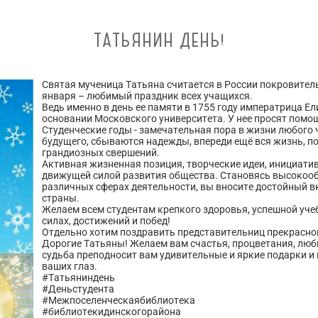
ТАТЬЯНИН ДЕНЬ!
Святая мученица Татьяна считается в России покровительн
января – любимый праздник всех учащихся.
Ведь именно в день ее памяти в 1755 году императрица Е
основании Московского университета. У нее просят помощ
Студенческие годы - замечательная пора в жизни любого
будущего, сбываются надежды, впереди ещё вся жизнь, п
грандиозных свершений.
Активная жизненная позиция, творческие идеи, инициати
движущей силой развития общества. Становясь высокоо
различных сферах деятельности, вы вносите достойный в
страны.
Желаем всем студентам крепкого здоровья, успешной учеб
силах, достижений и побед!
Отдельно хотим поздравить представительниц прекрасно
Дорогие Татьяны! Желаем вам счастья, процветания, люб
судьба преподносит вам удивительные и яркие подарки и п
ваших глаз.
#Татьяниндень
#Деньстудента
#Межпоселенческаябиблиотека
#библиотекидинскогорайона