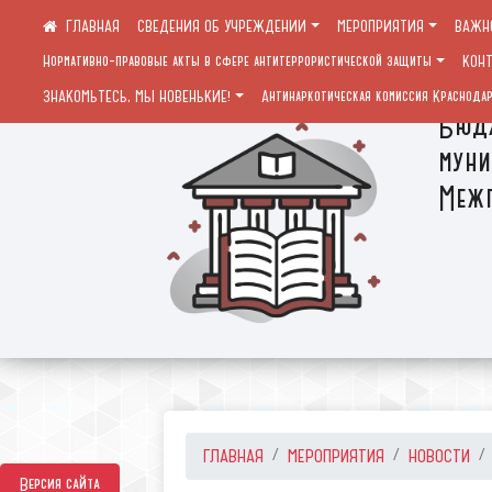
СВЕДЕНИЯ ОБ УЧРЕЖДЕНИИ
МЕРОПРИЯТИЯ
ВАЖН
Нормативно-правовые акты в сфере антитеррористической защиты
КОН
ЗНАКОМЬТЕСЬ, МЫ НОВЕНЬКИЕ!
Антинаркотическая комиссия Краснодар
Бюдж
муни
Межп
ГЛАВНАЯ
МЕРОПРИЯТИЯ
НОВОСТИ
Версия сайта