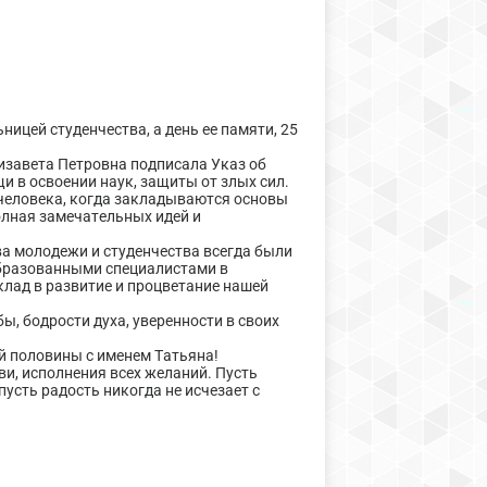
ицей студенчества, а день ее памяти, 25
лизавета Петровна подписала Указ об
и в освоении наук, защиты от злых сил.
 человека, когда закладываются основы
олная замечательных идей и
ва молодежи и студенчества всегда были
бразованными специалистами в
клад в развитие и процветание нашей
ы, бодрости духа, уверенности в своих
й половины с именем Татьяна!
ви, исполнения всех желаний. Пусть
усть радость никогда не исчезает с