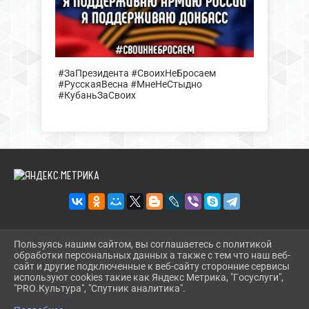
#ЗаПрезидента #СвоихНеБросаем
#РусскаяВесна #МнеНеСтыдно
#КубаньЗаСвоих
Пользуясь нашим сайтом, вы соглашаетесь с политикой
2026 Г. DINBIBL.RU
обработки персональных данных а также с тем что наш веб-
ВХОД
сайт и другие подключенные к веб-сайту сторонние сервисы
КАРТА САЙТА
используют cookies такие как Яндекс Метрика, "Госуслуги",
ПОЛИТИКА ОБРАБОТКИ ПЕРСОНАЛЬНЫХ ДАННЫХ
"PRO.Культура", "Спутник аналитика".
^