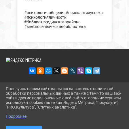
#психологияобщения#психологияуспеха
#психологияличности
#библиотекидинскогорайона
#межпоселенческаябиблиотека
Пользуясь нашим сайтом, вы соглашаетесь с политикой
2026 Г. DINBIBL.RU
обработки персональных данных а также с тем что наш веб-
ВХОД
сайт и другие подключенные к веб-сайту сторонние сервисы
КАРТА САЙТА
используют cookies такие как Яндекс Метрика, "Госуслуги",
ПОЛИТИКА ОБРАБОТКИ ПЕРСОНАЛЬНЫХ ДАННЫХ
"PRO.Культура", "Спутник аналитика".
^
Подробнее
СДЕЛАНО НА KUBCMS
РАЗРАБОТКА И ПОДДЕРЖКА