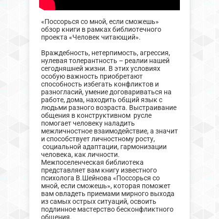
«Поссорься со мной, если сможешь»
обзор книги в рамках библиотечного
проекта «Человек читающий».
Враждебность, нетерпимость, агрессия,
нулевая толерантность – реалии нашей
сегодняшней жизни. В этих условиях
особую важность приобретают
способность избегать конфликтов и
разногласий, умение договариваться на
работе, дома, находить общий язык с
людьми разного возраста. Выстраивание
общения в конструктивном русле
помогает человеку наладить
межличностное взаимодействие, а значит
и способствует личностному росту,
социальной адаптации, гармонизации
человека, как личности.
Межпоселенческая библиотека
представляет вам книгу известного
психолога В.Шейнова «Поссорься со
мной, если сможешь», которая поможет
вам овладеть приемами мирного выхода
из самых острых ситуаций, освоить
подлинное мастерство бесконфликтного
общения.