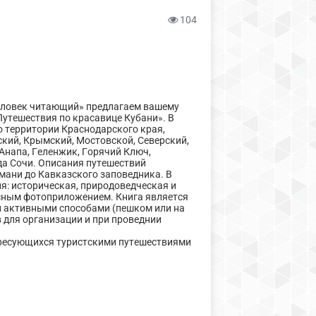
104
»
Человек читающий» предлагаем вашему
Путешествия по красавице Кубани». В
о территории Краснодарского края,
кий, Крымский, Мостовской, Северский,
Анапа, Геленжик, Горячий Ключ,
да Сочи. Описания путешествий
мани до Кавказского заповедника. В
я: историческая, природоведческая и
сным фотоприложением. Книга является
й активными способами (пешком или на
 для организации и при проведнии
тересующихся туристскими путешествиями