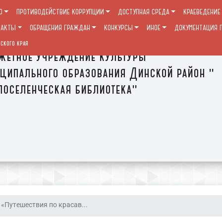
О
ПРОТИВОДЕЙСТВИЕ КОРРУПЦИИ
ДОСТУПНАЯ СРЕДА
КРАЕВЕДЕНИЕ
ТАКТЫ
ОБРАЩЕНИЯ ГРАЖДАН
КОНКУРСЫ
ИНОЕ
ДОКУМЕНТАЦИЯ П
ского края
етное учреждение культуры
ципального образования Динской район "
оселенческая библиотека"
«Путешествия по красав...