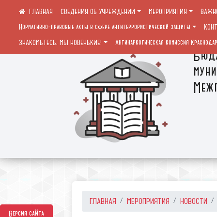
СВЕДЕНИЯ ОБ УЧРЕЖДЕНИИ
МЕРОПРИЯТИЯ
ВАЖН
Нормативно-правовые акты в сфере антитеррористической защиты
КОН
ЗНАКОМЬТЕСЬ, МЫ НОВЕНЬКИЕ!
Антинаркотическая комиссия Краснодар
Бюдж
муни
Межп
ГЛАВНАЯ
МЕРОПРИЯТИЯ
НОВОСТИ
Версия сайта