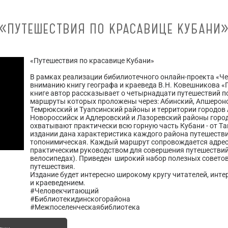
«ПУТЕШЕСТВИЯ ПО КРАСАВИЦЕ КУБАНИ
«Путешествия по красавице Кубани»
В рамках реализации бибилиотечного онлайн-проекта «
вниманию книгу географа и краеведа В.Н. Ковешникова «
книге автор рассказывает о четырнадцати путешествий п
маршруты которых проложены через: Абинский, Апшеронс
Темрюкский и Туапсинский районы и территории городов 
Новороссийск и Адлеровский и Лазоревский районы горо
охватывают практически всю горную часть Кубани - от Та
издании дана характеристика каждого района путешестви
топонимическая. Каждый маршрут сопровождается адре
практическим руководством для совершения путешестви
велосипедах). Приведен широкий набор полезных советов
путешествия.
Издание будет интересно широкому кругу читателей, ин
и краеведением.
#Человекчитающий
#Библиотекидинскогорайона
#Межпоселенческаябиблиотека