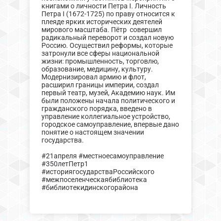
книгами о личности Петра I. Личность
Петра I (1672-1725) по праву относится к
плеяде ярких исторических деятелей
мирового масштаба. Пётр совершил
радикальный переворот и создал новую
Россию. Осуществил реформы, которые
затронули все сферы национальной
жизни: промышленность, торговлю,
образование, медицину, культуру.
Модернизировал армию и флот,
расширил границы империи, создал
первый театр, музей, Академию наук. Им
были положены начала политического и
гражданского порядка, введено в
управление коллегиальное устройство,
городское самоуправление, впервые дано
понятие о настоящем значении
государства.
#21апреля #местноесамоуправление
#350летПетр1
#историягосударстваРоссийского
#межпоселенческаябиблиотека
#библиотекидинскогорайона