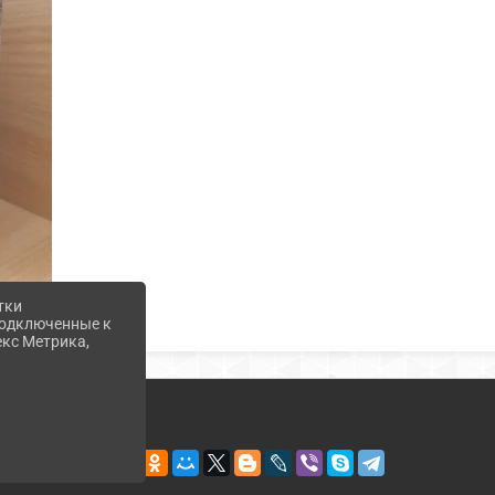
тки
 подключенные к
екс Метрика,