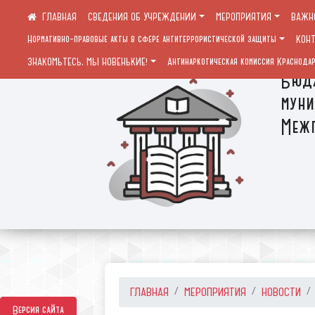
СВЕДЕНИЯ ОБ УЧРЕЖДЕНИИ
МЕРОПРИЯТИЯ
ВАЖН
Нормативно-правовые акты в сфере антитеррористической защиты
КОН
ЗНАКОМЬТЕСЬ, МЫ НОВЕНЬКИЕ!
Антинаркотическая комиссия Краснодар
Бюдж
муни
Межп
ГЛАВНАЯ
МЕРОПРИЯТИЯ
НОВОСТИ
Версия сайта