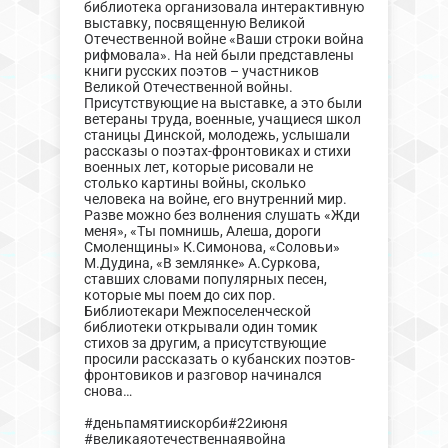
библиотека организовала интерактивную
выставку, посвященную Великой
Отечественной войне «Ваши строки война
рифмовала». На ней были представлены
книги русских поэтов – участников
Великой Отечественной войны.
Присутствующие на выставке, а это были
ветераны труда, военные, учащиеся школ
станицы Динской, молодежь, услышали
рассказы о поэтах-фронтовиках и стихи
военных лет, которые рисовали не
столько картины войны, сколько
человека на войне, его внутренний мир.
Разве можно без волнения слушать «Жди
меня», «Ты помнишь, Алеша, дороги
Смоленщины» К.Симонова, «Соловьи»
М.Дудина, «В землянке» А.Суркова,
ставших словами популярных песен,
которые мы поем до сих пор.
Библиотекари Межпоселенческой
библиотеки открывали один томик
стихов за другим, а присутствующие
просили рассказать о кубанских поэтов-
фронтовиков и разговор начинался
снова…
#деньпамятиискорби#22июня
#великаяотечественнаявойна