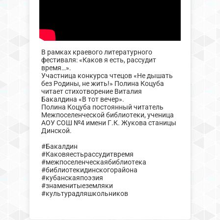
В рамках краевого литературного
фестиваля: «Каков я есть, рассудит
время…».
Участница конкурса чтецов «Не дышать
без Родины, не жить!» Полина Коцуба
читает стихотворение Виталия
Бакалдина «В тот вечер».
Полина Коцуба постоянный читатель
Межпоселенческой библиотеки, ученица
АОУ СОШ №4 имени Г.К. Жукова станицы
Динской.
#Бакалдин
#Каковяестьрассудитвремя
#межпоселенческаябиблиотека
#библиотекидинскогорайона
#кубанскаяпоэзия
#знаменитыеземляки
#культурадляшкольников