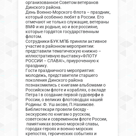
организованное Советом ветеранов
Динского района.
День Военно-Морского Флота – праздник,
который особенно любят в России. Его
отмечают не только служащие, ветераны
ВМФ и их родные, но и все россияне,
которые гордятся государственным
флотом.
Сотрудники БУК МПБ приняли активное
участие в районном мероприятии:
представили тематическую книжно –
иллюстративную выставку«ФЛОТУ
РОССИИ – СЛАВА!», приуроченную к
празднику.
Гости праздничного мероприятия:
молодежь, представители старшего
поколения Динского района
познакомились с книгами-альбомами о
Российском флоте и кораблях, о вкладе
Петра I в создание первой судоверфи в
России, о великих флотоводцах нашей
Родины: Ф. Уш акове, П.Нахимове.
Библиотекари провели беседу -
экскурсию по книгам о русском,
советском и современном флоте России,
памятниках военно-морской славы,
городах-героях и военно-морских
крепостях, героических событиях и