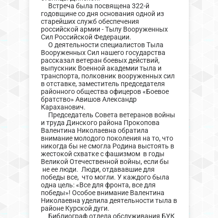
Встреча была посвящена 322-й
годовщине со дня основания одной из
старейших служб обеспечения
российской армии - Тылу Вооруженных
Сил Российской Федерации.
О деятельности специалистов Тыла
Вооруженных Сил нашего государства
рассказал ветеран боевых действий,
выпускник Военной академии тыла и
транспорта, полковник вооруженных сил
в отставке, заместитель председателя
районного общества офицеров «Боевое
братство» Авишов Александр
Караханович.
Председатель Совета ветеранов войны
и труда Динского района Прокопова
Валентина Николаевна обратила
внимание молодого поколения на то, что
никогда бы не смогла Родина выстоять в
жестокой схватке с фашизмом в годы
Великой Отечественной войны, если бы
не ее люди. Люди, отдававшие для
победы все, что могли. У каждого была
одна цель: «Все для фронта, все для
победы»! Особое внимание Валентина
Николаевна уделила деятельности тыла в
районе Курской дуги.
Библиограф отдела обслуживания БУК