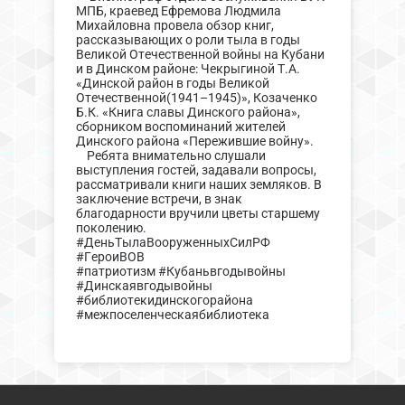
МПБ, краевед Ефремова Людмила
Михайловна провела обзор книг,
рассказывающих о роли тыла в годы
Великой Отечественной войны на Кубани
и в Динском районе: Чекрыгиной Т.А.
«Динской район в годы Великой
Отечественной(1941–1945)», Козаченко
Б.К. «Книга славы Динского района»,
сборником воспоминаний жителей
Динского района «Пережившие войну».
Ребята внимательно слушали
выступления гостей, задавали вопросы,
рассматривали книги наших земляков. В
заключение встречи, в знак
благодарности вручили цветы старшему
поколению.
#ДеньТылаВооруженныхСилРФ
#ГероиВОВ
#патриотизм #Кубаньвгодывойны
#Динскаявгодывойны
#библиотекидинскогорайона
#межпоселенческаябиблиотека