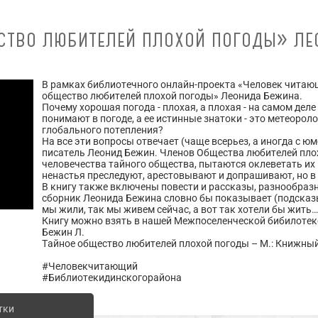
СТВО ЛЮБИТЕЛЕЙ ПЛОХОЙ ПОГОДЫ» ЛЕ
В рамках библиотечного онлайн-проекта «Человек читаю
общество любителей плохой погоды» Леонида Бежина.
Почему хорошая погода - плохая, а плохая - на самом дел
понимают в погоде, а ее истинные знатоки - это метеорол
глобального потепления?
На все эти вопросы отвечает (чаще всерьез, а иногда с 
писатель Леонид Бежин. Членов Общества любителей плох
человечества тайного общества, пытаются оклеветать их
ненастья преследуют, арестовывают и допрашивают, но в 
В книгу также включены повести и рассказы, разнообраз
сборник Леонида Бежина словно бы показывает (подсказ
мы жили, так мы живем сейчас, а вот так хотели бы жить
Книгу можно взять в нашей Межпоселенческой бибилотек
Бежин Л.
Тайное общество любителей плохой погоды – М.: Книжный к
#Человекчитающий
#Библиотекидинскогорайона
тки