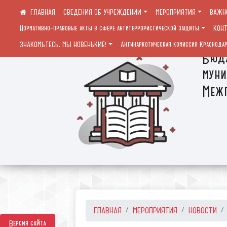
СВЕДЕНИЯ ОБ УЧРЕЖДЕНИИ
МЕРОПРИЯТИЯ
ВАЖН
Нормативно-правовые акты в сфере антитеррористической защиты
КОН
ЗНАКОМЬТЕСЬ, МЫ НОВЕНЬКИЕ!
Антинаркотическая комиссия Краснодар
Бюдж
муни
Межп
ГЛАВНАЯ
МЕРОПРИЯТИЯ
НОВОСТИ
Версия сайта