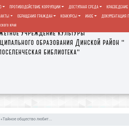
О
ПРОТИВОДЕЙСТВИЕ КОРРУПЦИИ
ДОСТУПНАЯ СРЕДА
КРАЕВЕДЕНИЕ
ТАКТЫ
ОБРАЩЕНИЯ ГРАЖДАН
КОНКУРСЫ
ИНОЕ
ДОКУМЕНТАЦИЯ П
ского края
етное учреждение культуры
ципального образования Динской район "
оселенческая библиотека"
«Тайное общество любит...