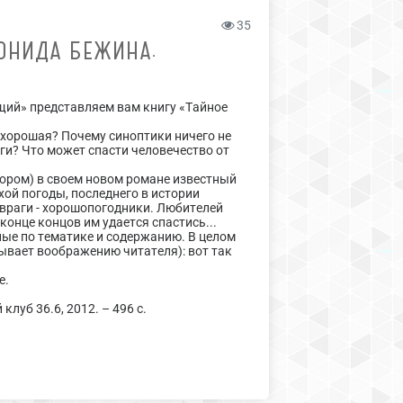
35
ОНИДА БЕЖИНА.
щий» представляем вам книгу «Тайное
е хорошая? Почему синоптики ничего не
оги? Что может спасти человечество от
юмором) в своем новом романе известный
ой погоды, последнего в истории
 враги - хорошопогодники. Любителей
конце концов им удается спастись...
ные по тематике и содержанию. В целом
ывает воображению читателя): вот так
…
е.
луб 36.6, 2012. – 496 с.