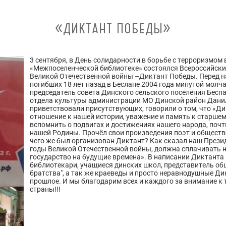
«ДИКТАНТ ПОБЕДЫ»
3 сентября, в День солидарности в борьбе с терроризмом
«Межпоселенческой библиотеке» состоялся Всероссийски
Великой Отечественной войны –Диктант Победы. Перед 
погибших 18 лет назад в Беслане 2004 года минутой молч
председатель совета Динского сельского поселения Бесп
отдела культуры администрации МО Динской район Дани
приветствовали присутствующих, говорили о том, что «
отношение к нашей истории, уважение и память к старше
вспомнить о подвигах и достижениях нашего народа, почт
нашей Родины. Прочёл свои произведения поэт и обществ
чего же был организован Диктант? Как сказал наш Презид
годы Великой Отечественной войны, должна сплачивать 
государство на будущие времена». В написании Диктанта 
библиотекари, учащиеся динских школ, представитель об
братства", а так же краеведы и просто неравнодушные Дин
прошлое. И мы благодарим всех и каждого за внимание 
страны!!!