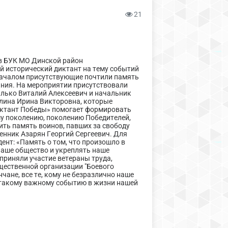
21
 в БУК МО Динской район
й исторический диктант на тему событий
началом присутствующие почтили память
ания. На мероприятии присутствовали
алько Виталий Алексеевич и начальник
лина Ирина Викторовна, которые
Диктант Победы» помогает формировать
му поколению, поколению Победителей,
ить память воинов, павших за свободу
енник Азарян Георгий Сергеевич. Для
ент: «Память о том, что произошло в
наше общество и укреплять наше
приняли участие ветераны труда,
щественной организации "Боевого
чане, все те, кому не безразлично наше
к такому важному событию в жизни нашей