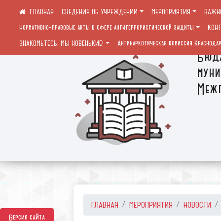
СВЕДЕНИЯ ОБ УЧРЕЖДЕНИИ
МЕРОПРИЯТИЯ
ВАЖН
Нормативно-правовые акты в сфере антитеррористической защиты
КОН
ЗНАКОМЬТЕСЬ, МЫ НОВЕНЬКИЕ!
Антинаркотическая комиссия Краснодар
Бюдж
муни
Межп
ГЛАВНАЯ
МЕРОПРИЯТИЯ
НОВОСТИ
Версия сайта