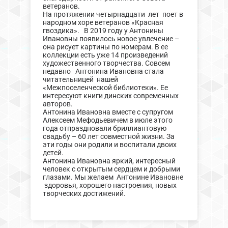
ветеранов.
На протяжении четырнадцати лет поет в
народном хоре ветеранов «Красная
гвоздика». В 2019 году у Антонины
Ивановны появилось новое увлечение –
она рисует картины по номерам. В ее
коллекции есть уже 14 произведений
художественного творчества. Совсем
недавно Антонина Ивановна стала
читательницей нашей
«Межпоселенческой библиотеки». Ее
интересуют книги динских современных
авторов.
Антонина Ивановна вместе с супругом
Алексеем Мефодьевичем в июле этого
года отпраздновали бриллиантовую
свадьбу – 60 лет совместной жизни. За
эти годы они родили и воспитали двоих
детей.
Антонина Ивановна яркий, интересный
человек с открытым сердцем и добрыми
глазами. Мы желаем Антонине Ивановне
здоровья, хорошего настроения, новых
творческих достижений.