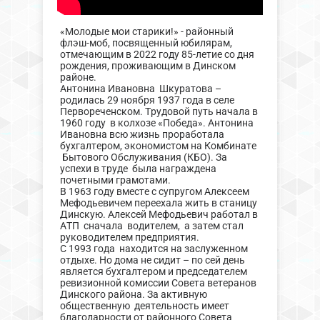
«Молодые мои старики!» - районный
флэш-моб, посвященный юбилярам,
отмечающим в 2022 году 85-летие со дня
рождения, проживающим в Динском
районе.
Антонина Ивановна Шкуратова –
родилась 29 ноября 1937 года в селе
Первореченском. Трудовой путь начала в
1960 году в колхозе «Победа». Антонина
Ивановна всю жизнь проработала
бухгалтером, экономистом на Комбинате
Бытового Обслуживания (КБО). За
успехи в труде была награждена
почетными грамотами.
В 1963 году вместе с супругом Алексеем
Мефодьевичем переехала жить в станицу
Динскую. Алексей Мефодьевич работал в
АТП сначала водителем, а затем стал
руководителем предприятия.
С 1993 года находится на заслуженном
отдыхе. Но дома не сидит – по сей день
является бухгалтером и председателем
ревизионной комиссии Совета ветеранов
Динского района. За активную
общественную деятельность имеет
благодарности от районного Совета