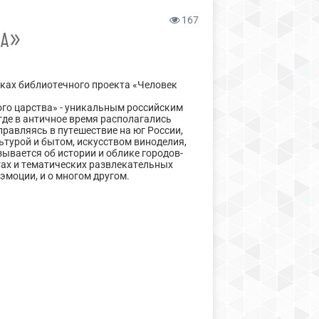
167
ВА»
мках библиотечного проекта «Человек
ого царства» - уникальным российским
где в античное время располагались
равляясь в путешествие на юг России,
ьтурой и бытом, искусством виноделия,
азывается об истории и облике городов-
тах и тематических развлекательных
 эмоции, и о многом другом.