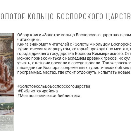
ОЛОТОЕ КОЛЬЦО БОСПОРСКОГО ЦАРСТ
Обзор книги «Золотое кольцо Боспорского царства» в ра
читающий».
Книга знакомит читателей с «Золотым кольцом Боспорск
туристическим маршрутом, который проходит по местам, 
города древнего государства Боспора Киммерийского. Отп
можно познакомиться с наследием древних греков, их кул
узнать, с кем они воевали и соседствовали. Так же расск
наследников Боспора, современных туристических объек
программах, местах, где стоит отдохнуть, испытать новые
#ЗолотоекольцоБоспорскогоцарства
#Библиотекирайона
#Межпоселенческаябиблиотека