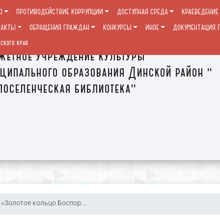
О
ПРОТИВОДЕЙСТВИЕ КОРРУПЦИИ
ДОСТУПНАЯ СРЕДА
КРАЕВЕДЕНИЕ
ТАКТЫ
ОБРАЩЕНИЯ ГРАЖДАН
КОНКУРСЫ
ИНОЕ
ДОКУМЕНТАЦИЯ П
ского края
етное учреждение культуры
ципального образования Динской район "
оселенческая библиотека"
«Золотое кольцо Боспор...