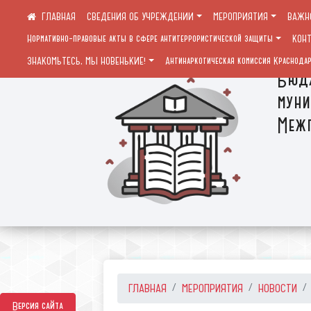
СВЕДЕНИЯ ОБ УЧРЕЖДЕНИИ
МЕРОПРИЯТИЯ
ВАЖН
Нормативно-правовые акты в сфере антитеррористической защиты
КОН
ЗНАКОМЬТЕСЬ, МЫ НОВЕНЬКИЕ!
Антинаркотическая комиссия Краснодар
Бюдж
муни
Межп
ГЛАВНАЯ
МЕРОПРИЯТИЯ
НОВОСТИ
Версия сайта