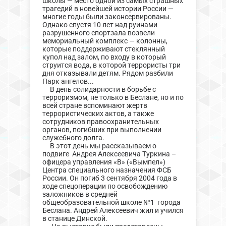
школы — место одной из самых страшных
трагедий в новейшей истории России —
многие годы были законсервированы.
Однако спустя 10 лет над руинами
разрушенного спортзала возвели
мемориальный комплекс — колонны,
которые поддерживают стеклянный
купол над залом, по входу в который
струится вода, в которой террористы три
дня отказывали детям. Рядом разбили
Парк ангелов...
В день солидарности в борьбе с
терроризмом, не только в Беслане, но и по
всей стране вспоминают жертв
террористических актов, а также
сотрудников правоохранительных
органов, погибших при выполнении
служебного долга.
В этот день мы рассказываем о
подвиге Андрея Алексеевича Туркина –
офицера управления «В» («Вымпел»)
Центра специального назначения ФСБ
России. Он погиб 3 сентября 2004 года в
ходе спецоперации по освобождению
заложников в средней
общеобразовательной школе №1 города
Беслана. Андрей Алексеевич жил и учился
в станице Динской.