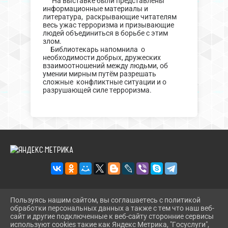
На выставке были представлены
информационные материалы и
литература, раскрывающие читателям
весь ужас терроризма и призывающие
людей объединиться в борьбе с этим
злом.
Библиотекарь напомнила о
необходимости добрых, дружеских
взаимоотношений между людьми, об
умении мирным путём разрешать
сложные конфликтные ситуации и о
разрушающей силе терроризма.
Пользуясь нашим сайтом, вы соглашаетесь с политикой
2026 Г. DINBIBL.RU
обработки персональных данных а также с тем что наш веб-
ВХОД
сайт и другие подключенные к веб-сайту сторонние сервисы
КАРТА САЙТА
используют cookies такие как Яндекс Метрика, "Госуслуги",