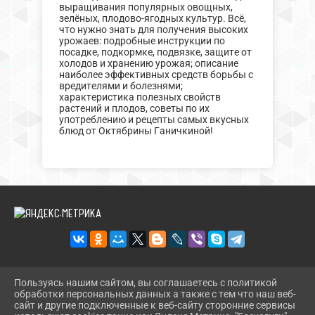
выращивания популярных овощных,
зелёных, плодово-ягодных культур. Всё,
что нужно знать для получения высоких
урожаев: подробные инструкции по
посадке, подкормке, подвязке, защите от
холодов и хранению урожая; описание
наиболее эффективных средств борьбы с
вредителями и болезнями;
характеристика полезных свойств
растений и плодов, советы по их
употреблению и рецепты самых вкусных
блюд от Октябрины Ганичкиной!
Пользуясь нашим сайтом, вы соглашаетесь с политикой
2026 Г. DINBIBL.RU
обработки персональных данных а также с тем что наш веб-
ВХОД
сайт и другие подключенные к веб-сайту сторонние сервисы
КАРТА САЙТА