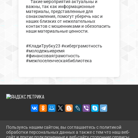
Такие мероприятия актуальны и
важны, так как информационные
материалы, представленные для
ознакомления, помогут уберечь нас и
наших близких от нежелательных
контактов с мошенниками и обезопасить
наши материальные ценности.
#КладиТрубку23 #киберграмотность
#молодежьивремя
#финансоваяграмотность
#межпоселенческаябиблиотека
Пользуясь нашим сайтом, вы соглашаетесь с политикой
2026 Г. DINBIBL.RU
обработки персональных данных а также с тем что наш веб-
ВХОД
сайт и другие подключенные к веб-сайту сторонние сервисы