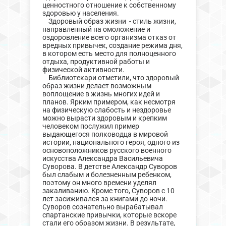
ценностного отношение к собственному
здоровью у населения.
Здоровый образ жизни - стиль жизни,
направленный на омоложение и
оздоровление всего организма отказ от
вредных привычек, создание режима дня,
в котором есть место для полноценного
отдыха, продуктивной работы и
физической активности.
Библиотекари отметили, что здоровый
образ жизни делает возможным
воплощение в жизнь многих идей и
планов. Ярким примером, как несмотря
на физическую слабость и нездоровье
можно вырасти здоровым и крепким
человеком послужил пример
выдающегося полководца в мировой
истории, национального героя, одного из
основоположников русского военного
искусства Александра Васильевича
Суворова. В детстве Александр Суворов
был слабым и болезненным ребенком,
поэтому он много времени уделял
закаливанию. Кроме того, Суворов с 10
лет засиживался за книгами до ночи.
Суворов сознательно вырабатывал
спартанские привычки, которые вскоре
стали его образом жизни. В результате,