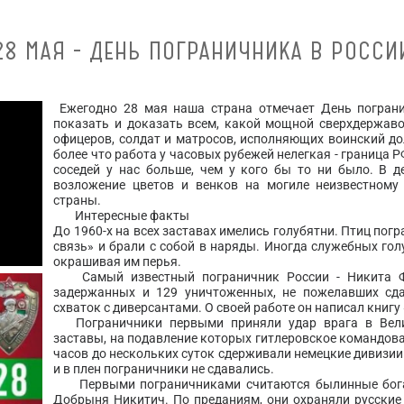
28 МАЯ - ДЕНЬ ПОГРАНИЧНИКА В РОССИ
Ежегодно 28 мая наша страна отмечает День пограни
показать и доказать всем, какой мощной сверхдержаво
офицеров, солдат и матросов, исполняющих воинский дол
более что работа у часовых рубежей нелегкая - граница Р
соседей у нас больше, чем у кого бы то ни было. В 
возложение цветов и венков на могиле неизвестному
страны.
Интересные факты
До 1960-х на всех заставах имелись голубятни. Птиц по
связь» и брали с собой в наряды. Иногда служебных гол
окрашивая им перья.
Самый известный пограничник России - Никита Фе
задержанных и 129 уничтоженных, не пожелавших сда
схваток с диверсантами. О своей работе он написал книгу
Пограничники первыми приняли удар врага в Вели
заставы, на подавление которых гитлеровское командова
часов до нескольких суток сдерживали немецкие дивизии.
и в плен пограничники не сдавались.
Первыми пограничниками считаются былинные бога
Добрыня Никитич. По преданиям, они охраняли русские 