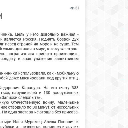
31
И
чника. Цель у него довольно важная -
й является Россия. Поднять боевой дух
г перед страной на море и на суше. Тем
Ф самая длинная в мире, к тому же стран-
день пограничника принято производить
 солдату в знак уважения защитникам
граничники использовали, как «мобильную
убей даже маскировали под других птиц,
дорович Карацупа. На его счету 338
ться, нарушителей и 130 вооруженных
 «Записки следопыта».
кую Отечественную войну. Маленькие
ние отводило по 30 минут, от нескольких
 Ни одна застава не отошла без приказа,
тыри Илья Муромец, Алеша Попович и
рубежи от печенегов, половцев и других