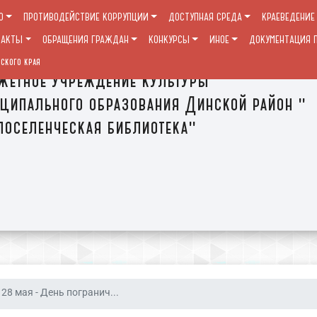
О
ПРОТИВОДЕЙСТВИЕ КОРРУПЦИИ
ДОСТУПНАЯ СРЕДА
КРАЕВЕДЕНИЕ
ТАКТЫ
ОБРАЩЕНИЯ ГРАЖДАН
КОНКУРСЫ
ИНОЕ
ДОКУМЕНТАЦИЯ П
ского края
етное учреждение культуры
ципального образования Динской район "
оселенческая библиотека"
28 мая - День погранич...