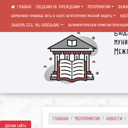
СВЕДЕНИЯ ОБ УЧРЕЖДЕНИИ
МЕРОПРИЯТИЯ
ВАЖН
Нормативно-правовые акты в сфере антитеррористической защиты
КОН
ЗНАКОМЬТЕСЬ, МЫ НОВЕНЬКИЕ!
Антинаркотическая комиссия Краснодар
Бюдж
муни
Межп
ГЛАВНАЯ
МЕРОПРИЯТИЯ
НОВОСТИ
Версия сайта