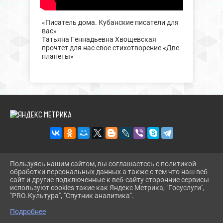
«Писатель дома. Кубанские писатели для
вас»
Татьяна Геннадьевна Хвощевская
прочтет для нас свое стихотворение «Две
планеты»
Пользуясь нашим сайтом, вы соглашаетесь с политикой
2026 Г. DINBIBL.RU
обработки персональных данных а также с тем что наш веб-
ВХОД
сайт и другие подключенные к веб-сайту сторонние сервисы
КАРТА САЙТА
используют cookies такие как Яндекс Метрика, "Госуслуги",
ПОЛИТИКА ОБРАБОТКИ ПЕРСОНАЛЬНЫХ ДАННЫХ
"PRO.Культура", "Спутник аналитика".
^
Подробнее
СДЕЛАНО НА KUBCMS