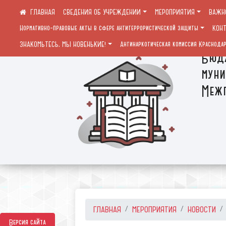
СВЕДЕНИЯ ОБ УЧРЕЖДЕНИИ
МЕРОПРИЯТИЯ
ВАЖН
Нормативно-правовые акты в сфере антитеррористической защиты
КОН
ЗНАКОМЬТЕСЬ, МЫ НОВЕНЬКИЕ!
Антинаркотическая комиссия Краснодар
Бюдж
муни
Межп
ГЛАВНАЯ
МЕРОПРИЯТИЯ
НОВОСТИ
Версия сайта