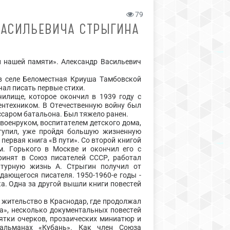
79
ВАСИЛЬЕВИЧА СТРЫГИНА
и нашей памяти». Александр Васильевич
в селе Беломестная Криуша Тамбовской
чал писать первые стихи.
илище, которое окончил в 1939 году с
ентехником. В Отечественную войну был
ссаром батальона. Был тяжело ранен.
военруком, воспитателем детского дома,
ступил, уже пройдя большую жизненную
первая книга «В пути». Со второй книгой
м. Горького в Москве и окончил его с
ринят в Союз писателей СССР, работал
атурную жизнь А. Стрыгин получил от
ающегося писателя. 1950-1960-е годы -
а. Одна за другой вышли книги повестей
жительство в Краснодар, где продолжал
а», несколько документальных повестей
ятки очерков, прозаических миниатюр и
 альманах «Кубань». Как член Союза