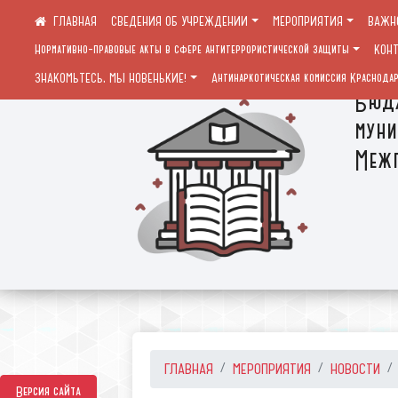
СВЕДЕНИЯ ОБ УЧРЕЖДЕНИИ
МЕРОПРИЯТИЯ
ВАЖН
Нормативно-правовые акты в сфере антитеррористической защиты
КОН
ЗНАКОМЬТЕСЬ, МЫ НОВЕНЬКИЕ!
Антинаркотическая комиссия Краснодар
Бюдж
муни
Межп
ГЛАВНАЯ
МЕРОПРИЯТИЯ
НОВОСТИ
Версия сайта