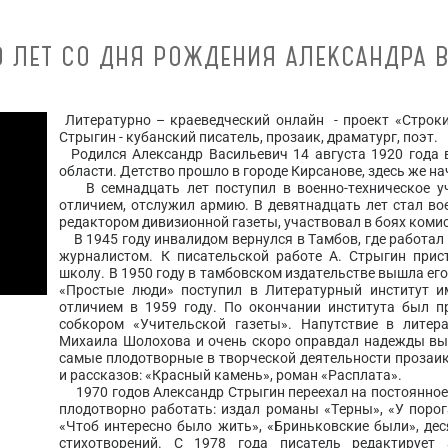
00 ЛЕТ СО ДНЯ РОЖДЕНИЯ АЛЕКСАНДРА 
Литературно – краеведческий онлайн - проект «Строк
Стрыгин - кубанский писатель, прозаик, драматург, поэт.
Родился Александр Васильевич 14 августа 1920 года 
области. Детство прошло в городе Кирсанове, здесь же на
В семнадцать лет поступил в военно-техническое уч
отличием, отслужил армию. В девятнадцать лет стал во
редактором дивизионной газеты, участвовал в боях коми
В 1945 году инвалидом вернулся в Тамбов, где работал 
журналистом. К писательской работе А. Стрыгин при
школу. В 1950 году в тамбовском издательстве вышла его 
«Простые люди» поступил в Литературный институт и
отличием в 1959 году. По окончании института был п
собкором «Учительской газеты». Напутствие в литер
Михаила Шолохова и очень скоро оправдал надежды выд
самые плодотворные в творческой деятельности прозаик
и рассказов: «Красный камень», роман «Расплата».
1970 годов Александр Стрыгин переехал на постоянное 
плодотворно работать: издал романы «Терны», «У порог
«Чтоб интересно было жить», «Бриньковские были», дес
стихотворений. С 1978 года писатель редактирует