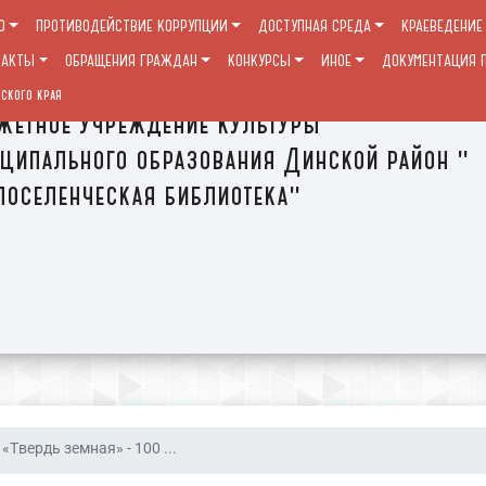
О
ПРОТИВОДЕЙСТВИЕ КОРРУПЦИИ
ДОСТУПНАЯ СРЕДА
КРАЕВЕДЕНИЕ
ТАКТЫ
ОБРАЩЕНИЯ ГРАЖДАН
КОНКУРСЫ
ИНОЕ
ДОКУМЕНТАЦИЯ П
ского края
етное учреждение культуры
ципального образования Динской район "
оселенческая библиотека"
«Твердь земная» - 100 ...