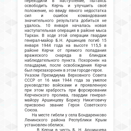
переходили в наступление, пытаясь
освободить Керчь и улучшить своё
положение, но ввиду явного недостатка
сил и ошибок командования
значительного результата добиться не
удалось. 10 января началась новая
наступательная операция в районе мыса
Тархан. В ходе этой операции гвардии
генерал-майор Б.Н. Аршинцев погиб 15
января 1944 года на высоте 115,5 в
районе Керчи от прямого попадания
вражеского снаряда в блиндаж
наблюдательного пункта. Похоронен на
плацдарме, после освобождения Керчи
был перезахоронен в этом городе-герое.
Указом Президиума Верховного Совета
СССР от 16 мая 1944 года за умелое
руководство войсками и проявленную
при этом храбрость при форсировании
Керченского пролива, гвардии генерал-
майору Аршинцеву Борису Никитовичу
присвоено звание Героя Советского
Союза.
На месте гибели у села Бондаренково
Ленинского района Республики Крым
установлен обелиск.
В Керчи в честь Б. Н. Аршинцева