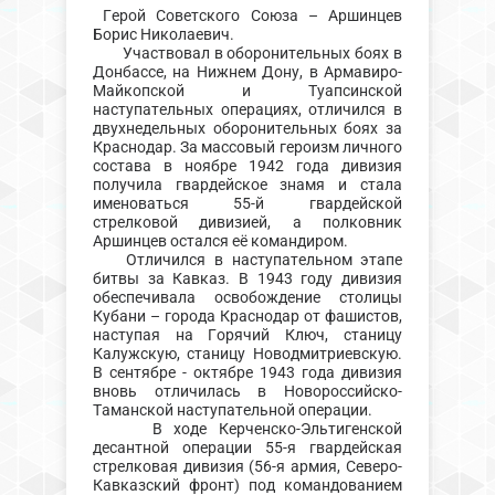
Герой Советского Союза – Аршинцев
Борис Николаевич.
Участвовал в оборонительных боях в
Донбассе, на Нижнем Дону, в Армавиро-
Майкопской и Туапсинской
наступательных операциях, отличился в
двухнедельных оборонительных боях за
Краснодар. За массовый героизм личного
состава в ноябре 1942 года дивизия
получила гвардейское знамя и стала
именоваться 55-й гвардейской
стрелковой дивизией, а полковник
Аршинцев остался её командиром.
Отличился в наступательном этапе
битвы за Кавказ. В 1943 году дивизия
обеспечивала освобождение столицы
Кубани – города Краснодар от фашистов,
наступая на Горячий Ключ, станицу
Калужскую, станицу Новодмитриевскую.
В сентябре - октябре 1943 года дивизия
вновь отличилась в Новороссийско-
Таманской наступательной операции.
В ходе Керченско-Эльтигенской
десантной операции 55-я гвардейская
стрелковая дивизия (56-я армия, Северо-
Кавказский фронт) под командованием