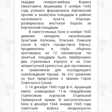
гвардии генерал-майора Бориса
Никитовича Аршинцева 3 ноября 1943
года успешно форсировала Керченский
пролив и захватила плацдарм в районе
населенного пункта Опасная.
развернулась жестокая борьба за
Керченский плацдарм.
В ожесточенных боях в ноябре 1943
дивизия овладела населенными
пунктами Капканы, Опасная, Еникале
(ныне в черте города-героя Керчь),
продвинулась в глубь обороны
противника на 12 километров. На
занятый плацдарм было переброшено
два стрелковых корпуса и он стал
неприступной крепостью для противника
и трамплином для последующего
освобождения Крыма. За это сражение
он был представлен к званию Героя
Советского Союза.
С 14 декабря 1943 года Б.Н. Аршинцев
умело командовал 11-м гвардейским
стрелковым корпусом Отдельной
Приморской армии. В наступательных
боях в декабре 1944 -январе 1945 года
советские войска неоднократно