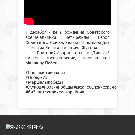
1 декабря - день рождения Советского
военачальника, четырежды Героя
Советского Союза, великого полководца
- Георгия Константиновича Жукова.
Григорий Азарян - поэт ст. Динской
читает стихотворение, посвященное
Маршалу Победы.
#Годпамятииславы
#Победе75
#Маршалыпобеды
#Жуков#поэзияпобеды#межпоселенческаябиблиоте
#библиотекидинскогорайона