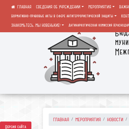
СВЕДЕНИЯ ОБ УЧРЕЖДЕНИИ
МЕРОПРИЯТИЯ
ВАЖН
Нормативно-правовые акты в сфере антитеррористической защиты
КОН
ЗНАКОМЬТЕСЬ, МЫ НОВЕНЬКИЕ!
Антинаркотическая комиссия Краснодар
Бюдж
муни
Межп
ГЛАВНАЯ
МЕРОПРИЯТИЯ
НОВОСТИ
Версия сайта