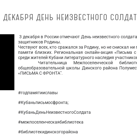
3 ДЕКАБРЯ ДЕНЬ НЕИЗВЕСТНОГО СОЛДАТ
3 декабря в России отмечают День неизвестного солдата
защитников Родины.
Чествуют всех, кто сражался за Родину, но не снискал ни 
памяти близких. Региональная онлайн-акция «Письма 
среди жителей Кубани литературного наследия участнико
Читательница Межпоселенческой библиотек
общеобразовательной школы Динского района Полумес
«ПИСЬМА С ФРОНТА".
#годпамятииславы
#Кубаньписьмосфронта;
#КубаньДеньНеизвестногоСолдата
#межпоселенческаябиблиотека
#библиотекидинскогорайона