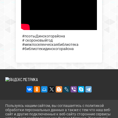
#поэтыДинскогорайона
# скороновыйгод
#межпоселенческаябиблиотека
#библиотекидинскогорайона
Пользуясь нашим сайтом, вы соглашаетесь с политикой
2026 Г. DINBIBL.RU
обработки персональных данных а также с тем что наш веб-
ВХОД
сайт и другие подключенные к веб-сайту сторонние сервисы
КАРТА САЙТА