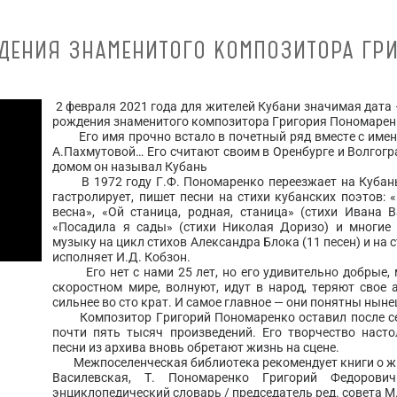
ЖДЕНИЯ ЗНАМЕНИТОГО КОМПОЗИТОРА ГР
2 февраля 2021 года для жителей Кубани значимая дата —
рождения знаменитого композитора Григория Пономарен
Его имя прочно встало в почетный ряд вместе с имена
А.Пахмутовой… Его считают своим в Оренбурге и Волгогр
домом он называл Кубань
В 1972 году Г.Ф. Пономаренко переезжает на Кубань
гастролирует, пишет песни на стихи кубанских поэтов: 
весна», «Ой станица, родная, станица» (стихи Ивана В
«Посадила я сады» (стихи Николая Доризо) и многие
музыку на цикл стихов Александра Блока (11 песен) и на с
исполняет И.Д. Кобзон.
Его нет с нами 25 лет, но его удивительно добрые, 
скоростном мире, волнуют, идут в народ, теряют свое а
сильнее во сто крат. И самое главное — они понятны ны
Композитор Григорий Пономаренко оставил после себ
почти пять тысяч произведений. Его творчество наст
песни из архива вновь обретают жизнь на сцене.
Межпоселенческая библиотека рекомендует книги о жиз
Василевская, Т. Пономаренко Григорий Федорови
энциклопедический словарь / председатель ред. совета М. К