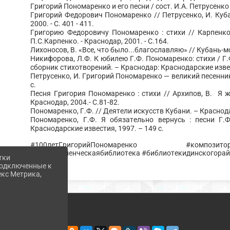
Григорий Пономаренко и его песни / сост. И.А. Петрусенко .
Григорий Федорович Пономаренко // Петрусенко, И. Кубан
2000. - С. 401 - 411.
Григорию Федоровичу Пономаренко : стихи // Карпенко,
П.С.Карпенко. - Краснодар, 2001. - С.164.
Лихоносов, В. «Все, что было...благославляю» // Кубань-моя
Никифорова, Л.Ф. К юбилею Г.Ф. Пономаренко: стихи / Г
сборник стихотворений. – Краснодар: Краснодарские извес
Петрусенко, И. Григорий Пономаренко — великий песенник /
с.
Песня Григория Пономаренко : стихи // Архипов, В. Я ж
Краснодар, 2004.- С.81-82.
Пономаренко, Г.Ф. // Деятели искусств Кубани. – Краснода
Пономаренко, Г.Ф. Я обязательно вернусь : песни Г.
Краснодарские известия, 1997. – 149 с.
#100летГригорийПономаренко #компози
#межпоселенческаябиблиотека #библиотекидинскогора
тки
 подключенные к
екс Метрика,