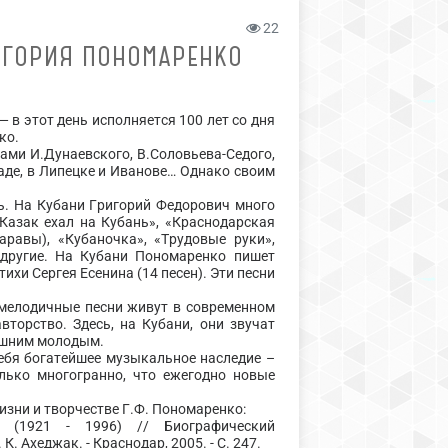
22
ИГОРИЯ ПОНОМАРЕНКО
 в этот день исполняется 100 лет со дня
ко.
ми И.Дунаевского, В.Соловьева-Седого,
аде, в Липецке и Иванове… Однако своим
. На Кубани Григорий Федорович много
«Казак ехал на Кубань», «Краснодарская
аравы), «Кубаночка», «Трудовые руки»,
 другие. На Кубани Пономаренко пишет
тихи Сергея Есенина (14 песен). Эти песни
мелодичные песни живут в современном
вторство. Здесь, на Кубани, они звучат
нешним молодым.
я богатейшее музыкальное наследие –
олько многогранно, что ежегодно новые
ни и творчестве Г.Ф. Пономаренко:
ч (1921 - 1996) // Биографический
. Ахеджак. - Краснодар, 2005. - С. 247.