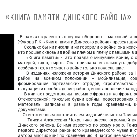
«КНИГА ПАМЯТИ ДИНСКОГО РАЙОНА»
В рамках краевого конкурса оборонно – массовой и в
Жукова Г.К. «Книга памяти Динского района» презентаци
Сколько бы ни писали и ни говорили о войне, она неисч
кто прошел сквозь ад войны плечом к плечу с павшими в 
«Книга памяти» - это правда о минувшей войне, о ст
матерей, вдов, сирот. Она призвана всколыхнуть доб
особенно тех, кто знает о войне только понаслышке.
В изданиях изложена история Динского района за 19
район на военном положении – мобилизация, соз
формирование партизанских отрядов, строительство 
оккупация и освобождение района, восстановление народ
В книгах представлены письма с фронта и на фронт, р
Отечественной: тяжелые будни войны, повествования о
Материалы записаны в разные годы краеведами, ко
документами.
Ответственным составителем изданий является Таисия
Таисия Алексеевна Чекрыгина внесла огромный вкла
Динского района. Ее имя известно по всему краю. Таи
первого директора районного краеведческого музея в с
автора многих книг по краеведению. В настоящее время 