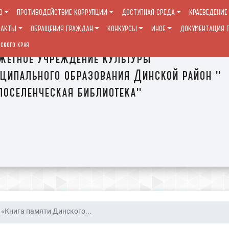
О
ПРОТИВОДЕЙСТВИЕ КОРРУПЦИИ
ДОСТУПНАЯ СРЕДА
КРАЕВЕДЕНИЕ
ТАКТЫ
ОБРАЩЕНИЯ ГРАЖДАН
КОНКУРСЫ
ИНОЕ
ДОКУМЕНТАЦИЯ П
ского края
етное учреждение культуры
ципального образования Динской район "
оселенческая библиотека"
«Книга памяти Динского...