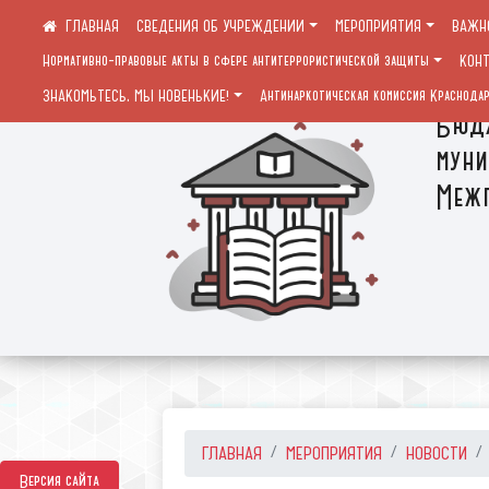
СВЕДЕНИЯ ОБ УЧРЕЖДЕНИИ
МЕРОПРИЯТИЯ
ВАЖН
Нормативно-правовые акты в сфере антитеррористической защиты
КОН
ЗНАКОМЬТЕСЬ, МЫ НОВЕНЬКИЕ!
Антинаркотическая комиссия Краснодар
Бюдж
муни
Межп
ГЛАВНАЯ
МЕРОПРИЯТИЯ
НОВОСТИ
Версия сайта