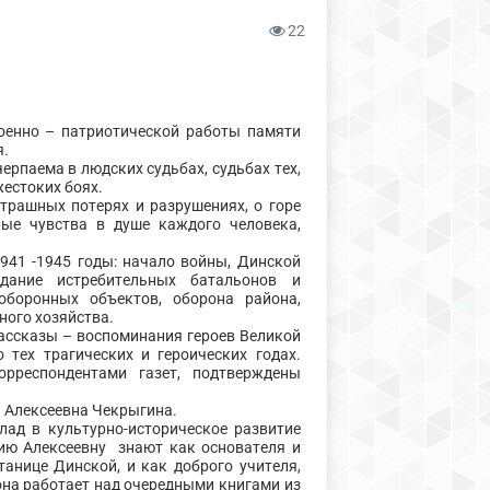
22
оенно – патриотической работы памяти
я.
ерпаема в людских судьбах, судьбах тех,
жестоких боях.
рашных потерях и разрушениях, о горе
рые чувства в душе каждого человека,
41 -1945 годы: начало войны, Динской
дание истребительных батальонов и
оборонных объектов, оборона района,
ного хозяйства.
ассказы – воспоминания героев Великой
 тех трагических и героических годах.
рреспондентами газет, подтверждены
 Алексеевна Чекрыгина.
д в культурно-историческое развитие
сию Алексеевну знают как основателя и
танице Динской, и как доброго учителя,
она работает над очередными книгами из