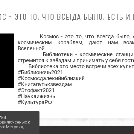
С - ЭТО ТО, ЧТО ВСЕГДА БЫЛО, ЕСТЬ И 
Космос - это то, что всегда было, ест
космическим кораблем, дают нам возм
Вселенной.
Библиотеки - космические станции, г
стремится к звёздам и принимать у себя гост
Библиотека это место встречи всех культу
#Библионочь2021
#Космосдалекийиблизкий
#Книгапутькзвездам
#Этофакт2021
#Наукаижизнь
#КультураРФ
тки
 подключенные к
екс Метрика,