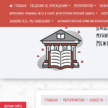
СВЕДЕНИЯ ОБ УЧРЕЖДЕНИИ
МЕРОПРИЯТИЯ
ВАЖН
Нормативно-правовые акты в сфере антитеррористической защиты
КОН
ЗНАКОМЬТЕСЬ, МЫ НОВЕНЬКИЕ!
Антинаркотическая комиссия Краснодар
Бюдж
муни
Межп
ГЛАВНАЯ
МЕРОПРИЯТИЯ
НОВОСТИ
Версия сайта