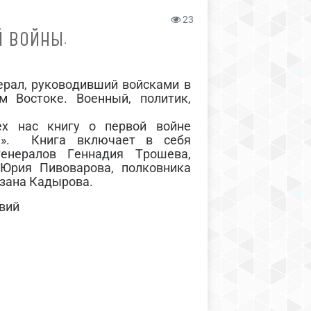
23
Й ВОЙНЫ.
ал, руководивший войсками в
 Востоке. Военный, политик,
ех нас книгу о первой войне
ие». Книга включает в себя
енералов Геннадия Трошева,
Юрия Пивоварова, полковника
мзана Кадырова.
вий