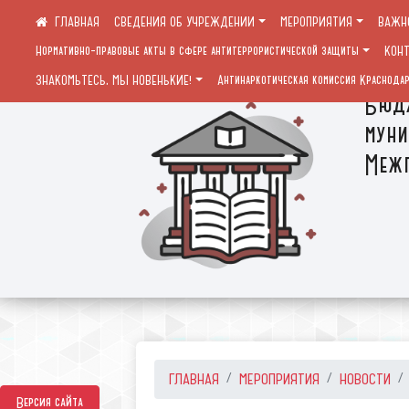
СВЕДЕНИЯ ОБ УЧРЕЖДЕНИИ
МЕРОПРИЯТИЯ
ВАЖН
Нормативно-правовые акты в сфере антитеррористической защиты
КОН
ЗНАКОМЬТЕСЬ, МЫ НОВЕНЬКИЕ!
Антинаркотическая комиссия Краснодар
Бюдж
муни
Межп
ГЛАВНАЯ
МЕРОПРИЯТИЯ
НОВОСТИ
Версия сайта