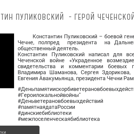
ТИН ПУЛИКОВСКИЙ - ГЕРОЙ ЧЕЧЕНСКО
Константин Пуликовский – боевой генер
Чечне, полпред президента на Дальнем
общественный деятель.
Константин Пуликовский написал для вс
Чеченской войне «Украденное возмезд
свидетельства и комментарии боевых г
Владимира Шаманова, Сергея Здорикова, 
Евгения Авакумьянца, президента Чечни Ра
#Деньпамятиискорбиветерановбоевыхдейст
#Героилокальнойвойны"
#Деньветерановбоевыхдействий
#памятнаядатаРоссии
#динскиебиблиотеки
#межпоселенческаябиблиотека
тки