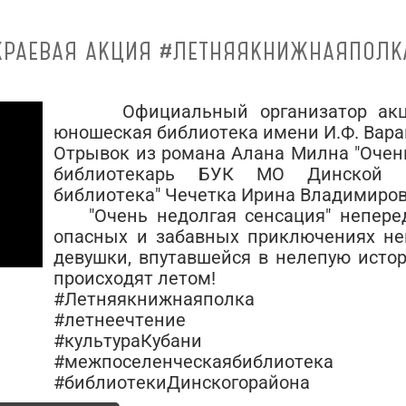
КРАЕВАЯ АКЦИЯ #ЛЕТНЯЯКНИЖНАЯПОЛК
Официальный организатор акции
юношеская библиотека имени И.Ф. Вара
Отрывок из романа Алана Милна "Очень
библиотекарь БУК МО Динской р
библиотека" Чечетка Ирина Владимиров
"Очень недолгая сенсация" непере
опасных и забавных приключениях не
девушки, впутавшейся в нелепую истор
происходят летом!
#Летняякнижнаяполка
#летнеечтение
#культураКубани
#межпоселенческаябиблиотека
#библиотекиДинскогорайона