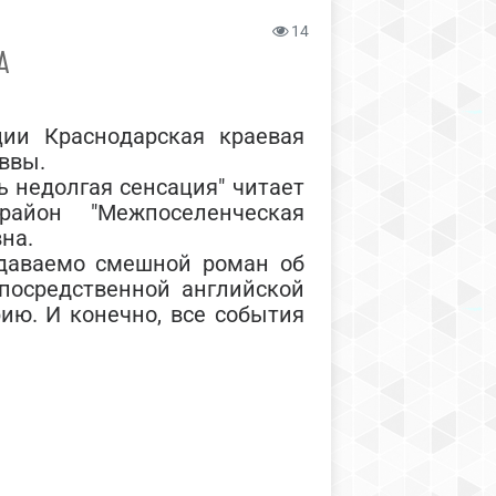
14
А
 Краснодарская краевая
ввы.
 недолгая сенсация" читает
айон "Межпоселенческая
на.
даваемо смешной роман об
посредственной английской
ию. И конечно, все события