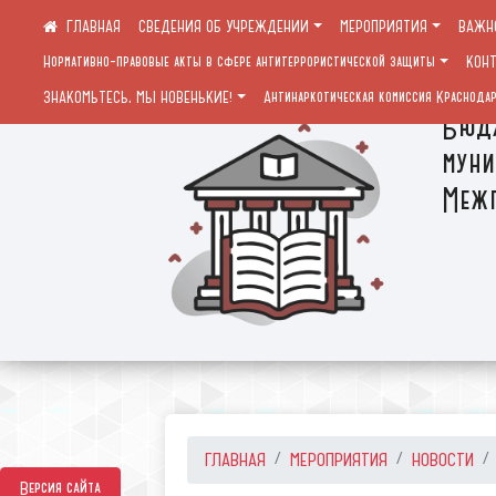
СВЕДЕНИЯ ОБ УЧРЕЖДЕНИИ
МЕРОПРИЯТИЯ
ВАЖН
Нормативно-правовые акты в сфере антитеррористической защиты
КОН
ЗНАКОМЬТЕСЬ, МЫ НОВЕНЬКИЕ!
Антинаркотическая комиссия Краснодар
Бюдж
муни
Межп
ГЛАВНАЯ
МЕРОПРИЯТИЯ
НОВОСТИ
Версия сайта