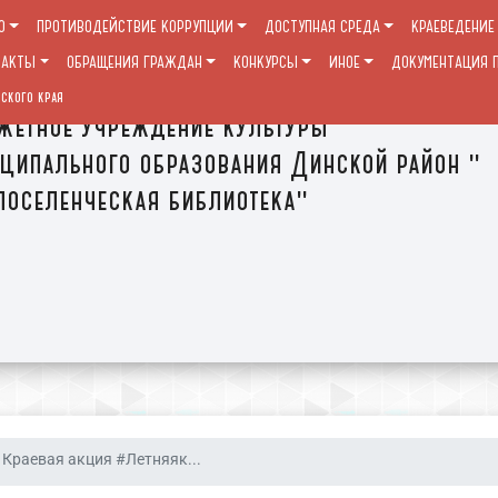
О
ПРОТИВОДЕЙСТВИЕ КОРРУПЦИИ
ДОСТУПНАЯ СРЕДА
КРАЕВЕДЕНИЕ
ТАКТЫ
ОБРАЩЕНИЯ ГРАЖДАН
КОНКУРСЫ
ИНОЕ
ДОКУМЕНТАЦИЯ П
ского края
етное учреждение культуры
ципального образования Динской район "
оселенческая библиотека"
Краевая акция #Летняяк...