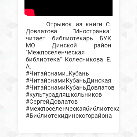
Отрывок из книги С.
Довлатова "Иностранка"
читает библиотекарь БУК
МО Динской район
"Межпоселенческая
библиотека" Колесникова Е.
А.
#Читайснами_Кубань
#ЧитайснамиКубаньДинская
#ЧитайснамиКубаньДовлатов
#культурадляшкольников
#СергейДовлатов
#межпоселенческаябиблиотека
#Библиотекидинскогорайона