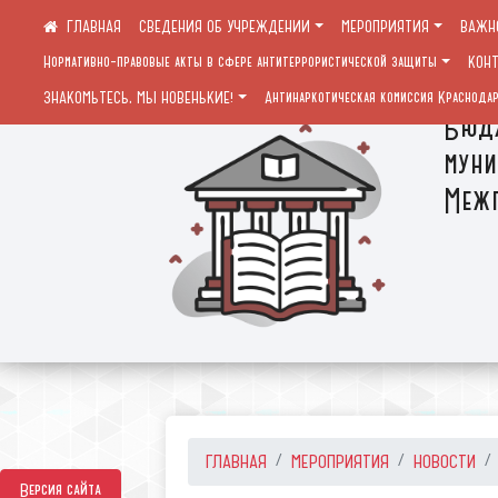
СВЕДЕНИЯ ОБ УЧРЕЖДЕНИИ
МЕРОПРИЯТИЯ
ВАЖН
Нормативно-правовые акты в сфере антитеррористической защиты
КОН
ЗНАКОМЬТЕСЬ, МЫ НОВЕНЬКИЕ!
Антинаркотическая комиссия Краснодар
Бюдж
муни
Межп
ГЛАВНАЯ
МЕРОПРИЯТИЯ
НОВОСТИ
Версия сайта