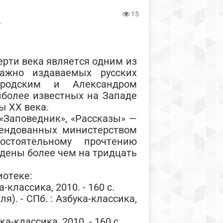
15
Т
рти века является одним из
ажно издаваемых русских
родским и Александром
более известных на Западе
ы XX века.
 «Заповедник», «Рассказы» —
мендованных министерством
стоятельному прочтению
дены более чем на тридцать
отеке:
-классика, 2010. - 160 с.
я). - СПб. : Азбука-классика,
ка-классика, 2010. - 160 с.