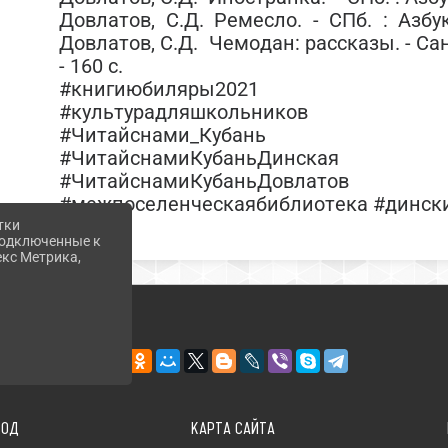
Довлатов, С.Д. Ремесло. - СПб. : Азбук
Довлатов, С.Д. Чемодан: рассказы. - Санк
- 160 с.
#книгиюбиляры2021
#культурадляшкольников
#Читайснами_Кубань
#ЧитайснамиКубаньДинская
#ЧитайснамиКубаньДовлатов
#межпоселенческаябиблиотека #динск
тки
 подключенные к
екс Метрика,
ХОД
КАРТА САЙТА