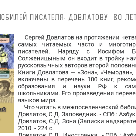
ЮБИЛЕЙ ПИСАТЕЛЯ. ДОВЛАТОВУ- 80 ЛЕ
Сергей Довлатов на протяжении четве
самых читаемых, часто и многотир
писателей. Наряду с Иосифом Б
Солженицыным он входит в тройку наи
русскоязычных авторов второй половин
Книги Довлатова — «Зона», «Чемодан»,
включены в перечень 100 книг, реко
образования и науки РФ к само
школьниками. Его произведения переве
языков мира.
Что читать в межпоселенческой библи
Довлатов, С.Д. Заповедник. - СПб.: Азбука
Довлатов, С.Д. Зона (Записки надзирател
2010. - 224 с.
Довлатов, С.Д. Иностранка. - СПб. : Азбу