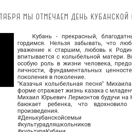
НТЯБРЯ МЫ ОТМЕЧАЕМ ДЕНЬ КУБАНСКОЙ 
Кубань - прекрасный, благодат
гордимся. Нельзя забывать, что лю
уважение к старшим, любовь к Роди
впитывается с колыбельной матери. В
особую роль в жизни человека, предо
личности, фундаментальных ценност
поколения в поколение.
"Казачья колыбельная песня" Михаила
форме отражает жизнь казака с младен
Михаил Юрьевич Лермонтов будучи на К
баюкает ребенка, что вдохновило
произведения.
#Денькубанскойсемьи
#культурадляшкольников
#культураКубани