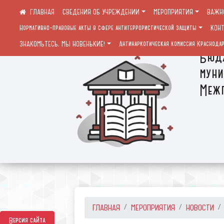
СВЕДЕНИЯ ОБ УЧРЕЖДЕНИИ
МЕРОПРИЯТИЯ
ВАЖН
Нормативно-правовые акты в сфере антитеррористической защиты
КОН
ЗНАКОМЬТЕСЬ, МЫ НОВЕНЬКИЕ!
Антинаркотическая комиссия Краснодар
Бюдж
муни
Межп
ГЛАВНАЯ
МЕРОПРИЯТИЯ
НОВОСТИ
Версия сайта