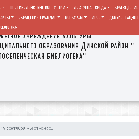
О
ПРОТИВОДЕЙСТВИЕ КОРРУПЦИИ
ДОСТУПНАЯ СРЕДА
КРАЕВЕДЕНИЕ
ТАКТЫ
ОБРАЩЕНИЯ ГРАЖДАН
КОНКУРСЫ
ИНОЕ
ДОКУМЕНТАЦИЯ П
ского края
етное учреждение культуры
ципального образования Динской район "
оселенческая библиотека"
19 сентября мы отмечае...