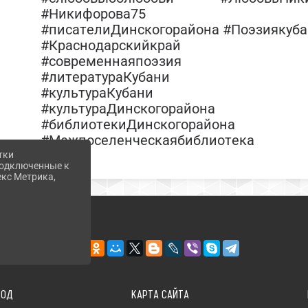
#Никифорова75
#писателиДинскогорайона #Поэзиякуб
#Краснодарскийкрай
#современнаяпоэзия
#литератураКубани
#культураКубани
#культураДинскогорайона
#библиотекиДинскогорайона
#Межпоселенческаябиблиотека
тки
 подключенные к
екс Метрика,
ХОД
КАРТА САЙТА