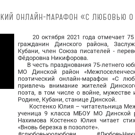
СКИЙ ОНЛАЙН-МАРАФОН «С ЛЮБОВЬЮ О
20 октября 2021 года отмечает 75 
гражданин Динского района, Заслу
Кубани, член Союза писателей - перев
Фёдоровна Никифорова.
В честь празднования 75-летнего юби
МО Динской район «Межпоселенческ
поэтический онлайн-марафон «С лю
привлечь внимание жителей Динског
поэта, в том числе о войне, мужестве 
Родине, Кубани, станице Динской.
Костенко Юлия – читательница Межп
ученица 9 класса МБОУ МО Динской
Нахимова Костенко Юлия читает сти
«Вновь березка в позолоте».
#слюбовьюолюбови #ЛюбовьНи