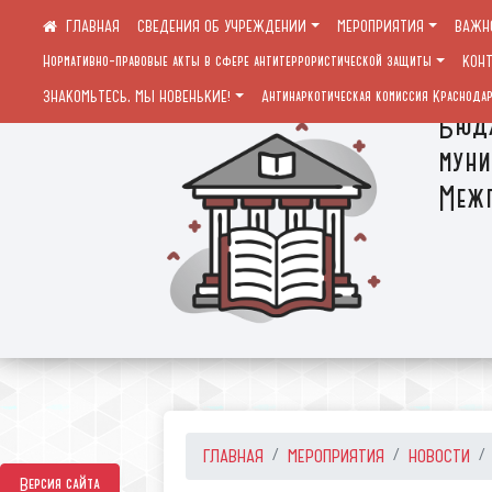
СВЕДЕНИЯ ОБ УЧРЕЖДЕНИИ
МЕРОПРИЯТИЯ
ВАЖН
Нормативно-правовые акты в сфере антитеррористической защиты
КОН
ЗНАКОМЬТЕСЬ, МЫ НОВЕНЬКИЕ!
Антинаркотическая комиссия Краснодар
Бюдж
муни
Межп
ГЛАВНАЯ
МЕРОПРИЯТИЯ
НОВОСТИ
Версия сайта