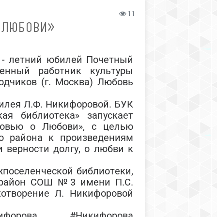
11
 ЛЮБОВИ»
- летний юбилей Почетный
женный работник культуры
одчиков (г. Москва) Любовь
лея Л.Ф. Никифоровой. БУК
ая библиотека» запускает
бовью о Любови», с целью
о района к произведениям
и верности долгу, о любви к
оселенческой библиотеки,
 район СОШ №3 имени П.С.
хотворение Л. Никифоровой
кифорова #Никифорова