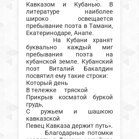
Кавказом и Кубанью. В
литературе наиболее
широко освещается
пребывание поэта в Тамани,
Екатеринодаре, Анапе.
На Кубани хранят
буквально каждый миг
пребывания поэта на
кубанской земле. Кубанский
поэт Виталий Бакалдин
посвятил ему такие строки:
Который день
В тележке тряской
Прикрыв косматой буркой
грудь,
С ружьем и шашкою
кавказской
Певец Кавказа держит путь».
Благодарные потомки