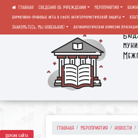
СВЕДЕНИЯ ОБ УЧРЕЖДЕНИИ
МЕРОПРИЯТИЯ
ВАЖН
Нормативно-правовые акты в сфере антитеррористической защиты
КОН
ЗНАКОМЬТЕСЬ, МЫ НОВЕНЬКИЕ!
Антинаркотическая комиссия Краснодар
Бюдж
муни
Межп
ГЛАВНАЯ
МЕРОПРИЯТИЯ
НОВОСТИ
Версия сайта