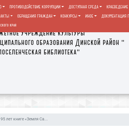
О
ПРОТИВОДЕЙСТВИЕ КОРРУПЦИИ
ДОСТУПНАЯ СРЕДА
КРАЕВЕДЕНИЕ
ТАКТЫ
ОБРАЩЕНИЯ ГРАЖДАН
КОНКУРСЫ
ИНОЕ
ДОКУМЕНТАЦИЯ П
ского края
етное учреждение культуры
ципального образования Динской район "
оселенческая библиотека"
95 лет книге «Земля Са...