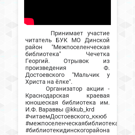
Принимает участие
читатель БУК МО Динской
район "Межпоселенческая
библиотека" Чечетка
Георгий. Отрывок из
произведения Ф.
Достоевского "Мальчик у
Христа на ёлке".
Организатор акции -
Краснодарская краевая
юношеская библиотека им.
И.Ф. Вараввы @kkub_krd
#читаемДостоевского_ккюб
#межпоселенческаябиблиотека
#библиотекидинскогорайона